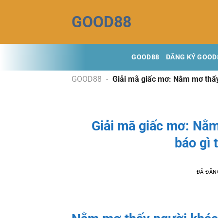
Chuyển
GOOD88
đến
nội
dung
GOOD88
ĐĂNG KÝ GOOD
GOOD88
-
Giải mã giấc mơ: Nằm mơ thấy
Giải mã giấc mơ: Nằ
báo gì 
ĐÃ ĐĂN