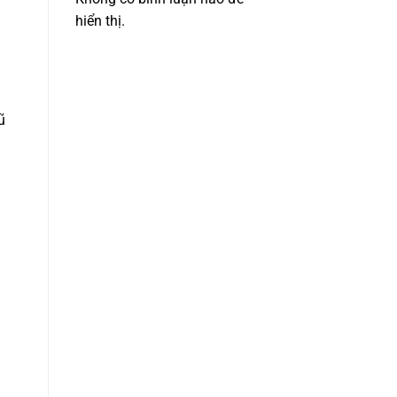
hiển thị.
ũ