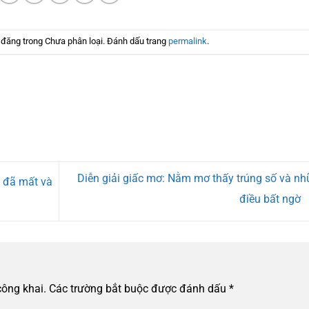
đăng trong Chưa phân loại. Đánh dấu trang
permalink
.
Diễn giải giấc mơ: Nằm mơ thấy trúng số và n
 đã mất và
điều bất ngờ
công khai.
Các trường bắt buộc được đánh dấu
*