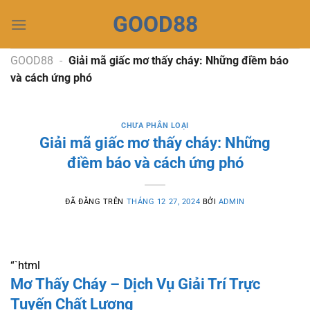
Chuyển
GOOD88
đến
nội
dung
GOOD88
-
Giải mã giấc mơ thấy cháy: Những điềm báo
và cách ứng phó
CHƯA PHÂN LOẠI
Giải mã giấc mơ thấy cháy: Những
điềm báo và cách ứng phó
ĐÃ ĐĂNG TRÊN
THÁNG 12 27, 2024
BỞI
ADMIN
“`html
Mơ Thấy Cháy – Dịch Vụ Giải Trí Trực
Tuyến Chất Lượng