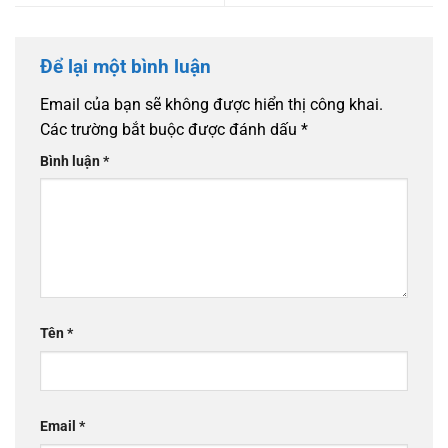
Để lại một bình luận
Email của bạn sẽ không được hiển thị công khai.
Các trường bắt buộc được đánh dấu
*
Bình luận
*
Tên
*
Email
*