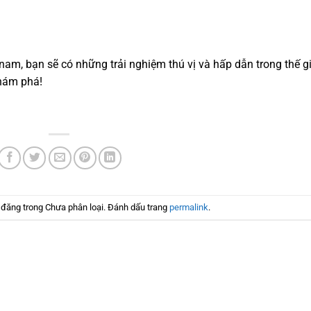
n nam, bạn sẽ có những trải nghiệm thú vị và hấp dẫn trong thế g
khám phá!
đăng trong Chưa phân loại. Đánh dấu trang
permalink
.