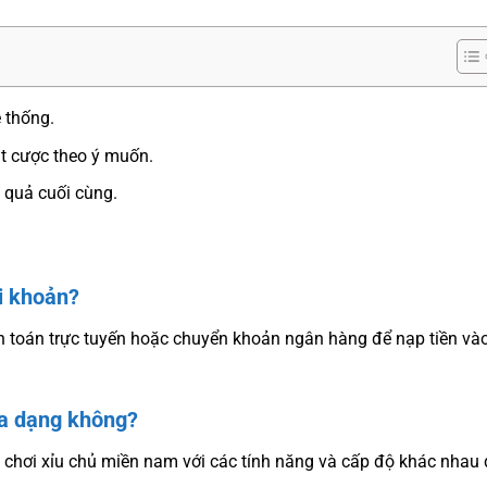
 thống.
t cược theo ý muốn.
t quả cuối cùng.
ài khoản?
 toán trực tuyến hoặc chuyển khoản ngân hàng để nạp tiền và
đa dạng không?
ò chơi xỉu chủ miền nam với các tính năng và cấp độ khác nhau