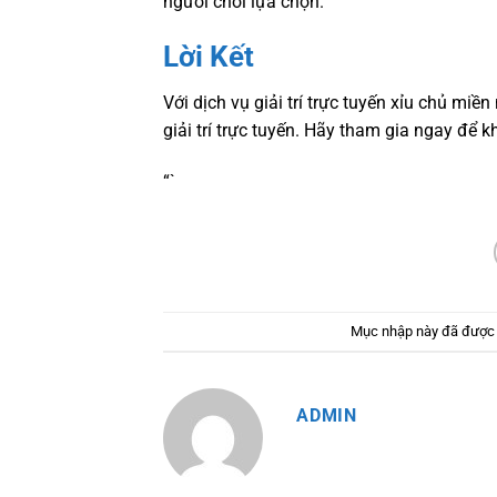
người chơi lựa chọn.
Lời Kết
Với dịch vụ giải trí trực tuyến xỉu chủ miề
giải trí trực tuyến. Hãy tham gia ngay để 
“`
Mục nhập này đã được 
ADMIN