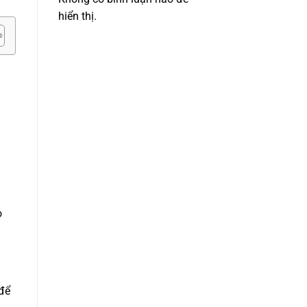
hiển thị.
o
 để