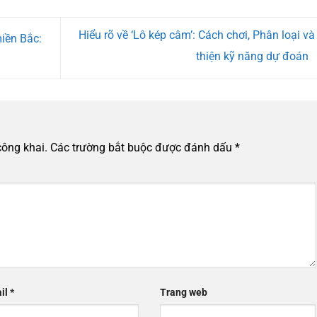
Hiểu rõ về ‘Lô kép câm’: Cách chơi, Phân loại và
iền Bắc:
thiện kỹ năng dự đoán
công khai.
Các trường bắt buộc được đánh dấu
*
il
*
Trang web