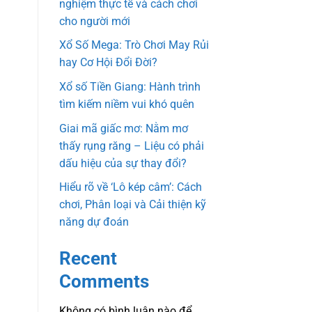
nghiệm thực tế và cách chơi
cho người mới
Xổ Số Mega: Trò Chơi May Rủi
hay Cơ Hội Đổi Đời?
Xổ số Tiền Giang: Hành trình
tìm kiếm niềm vui khó quên
Giai mã giấc mơ: Nằm mơ
thấy rụng răng – Liệu có phải
dấu hiệu của sự thay đổi?
Hiểu rõ về ‘Lô kép câm’: Cách
chơi, Phân loại và Cải thiện kỹ
năng dự đoán
Recent
Comments
Không có bình luận nào để