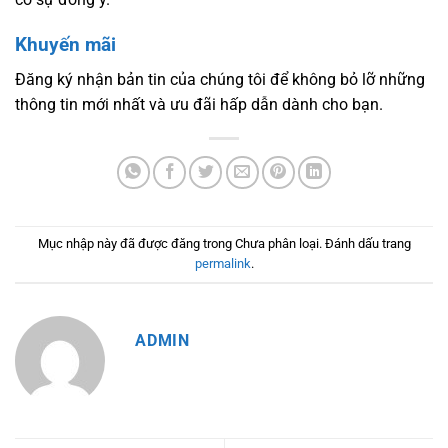
Khuyến mãi
Đăng ký nhận bản tin của chúng tôi để không bỏ lỡ những
thông tin mới nhất và ưu đãi hấp dẫn dành cho bạn.
Mục nhập này đã được đăng trong Chưa phân loại. Đánh dấu trang
permalink
.
ADMIN