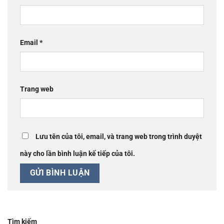
Email
*
Trang web
Lưu tên của tôi, email, và trang web trong trình duyệt
này cho lần bình luận kế tiếp của tôi.
Tìm kiếm