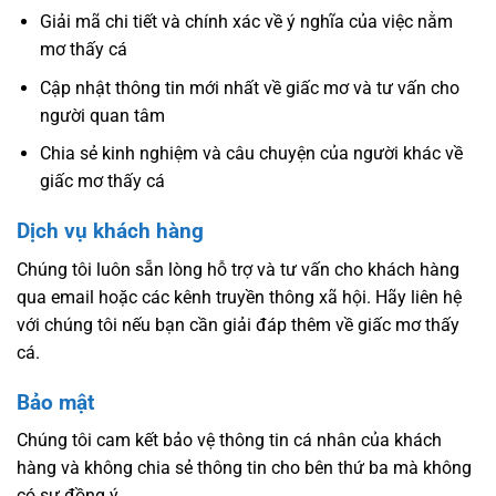
Giải mã chi tiết và chính xác về ý nghĩa của việc nằm
mơ thấy cá
Cập nhật thông tin mới nhất về giấc mơ và tư vấn cho
người quan tâm
Chia sẻ kinh nghiệm và câu chuyện của người khác về
giấc mơ thấy cá
Dịch vụ khách hàng
Chúng tôi luôn sẵn lòng hỗ trợ và tư vấn cho khách hàng
qua email hoặc các kênh truyền thông xã hội. Hãy liên hệ
với chúng tôi nếu bạn cần giải đáp thêm về giấc mơ thấy
cá.
Bảo mật
Chúng tôi cam kết bảo vệ thông tin cá nhân của khách
hàng và không chia sẻ thông tin cho bên thứ ba mà không
có sự đồng ý.