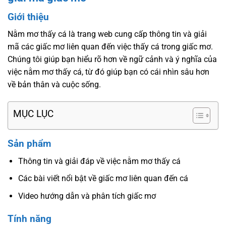
Giới thiệu
Nằm mơ thấy cá là trang web cung cấp thông tin và giải
mã các giấc mơ liên quan đến việc thấy cá trong giấc mơ.
Chúng tôi giúp bạn hiểu rõ hơn về ngữ cảnh và ý nghĩa của
việc nằm mơ thấy cá, từ đó giúp bạn có cái nhìn sâu hơn
về bản thân và cuộc sống.
MỤC LỤC
Sản phẩm
Thông tin và giải đáp về việc nằm mơ thấy cá
Các bài viết nổi bật về giấc mơ liên quan đến cá
Video hướng dẫn và phân tích giấc mơ
Tính năng