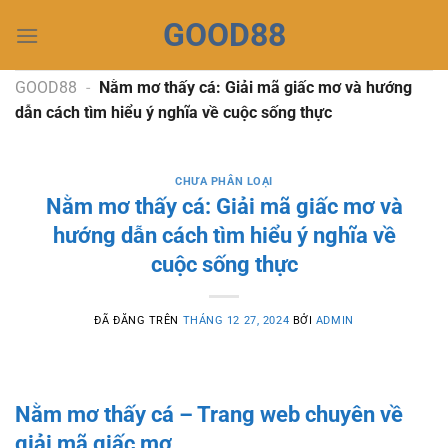
Chuyển
GOOD88
đến
nội
dung
GOOD88
-
Nằm mơ thấy cá: Giải mã giấc mơ và hướng
dẫn cách tìm hiểu ý nghĩa về cuộc sống thực
CHƯA PHÂN LOẠI
Nằm mơ thấy cá: Giải mã giấc mơ và
hướng dẫn cách tìm hiểu ý nghĩa về
cuộc sống thực
ĐÃ ĐĂNG TRÊN
THÁNG 12 27, 2024
BỞI
ADMIN
Nằm mơ thấy cá – Trang web chuyên về
giải mã giấc mơ